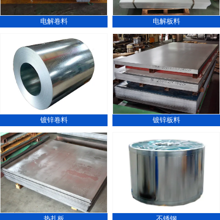
电解卷料
电解板料
镀锌卷料
镀锌板料
热扎板
不锈钢